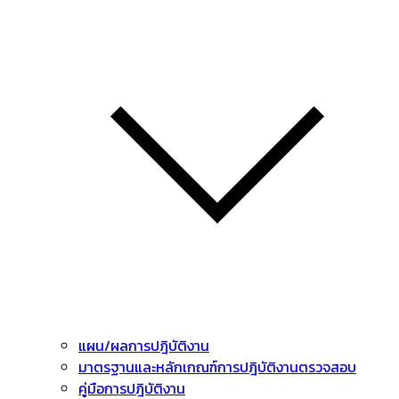
แผน/ผลการปฎิบัติงาน
มาตรฐานและหลักเกณฑ์การปฎิบัติงานตรวจสอบ
คู่มือการปฎิบัติงาน