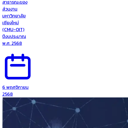
สาธารณะของ
ส่วนงาน
มหาวิทยาลัย
เชียงใหม่
(CMU-OIT)
ปีงบประมาณ
พ.ศ. 2568
6 พฤศจิกายน
2568