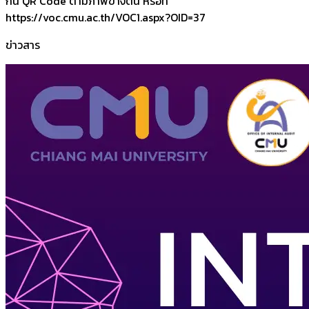
กน QR Code ตามภาพข้างต้น หรือที่
https://voc.cmu.ac.th/VOC1.aspx?OID=37
ข่าวสาร