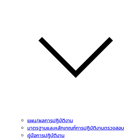
แผน/ผลการปฎิบัติงาน
มาตรฐานและหลักเกณฑ์การปฎิบัติงานตรวจสอบ
คู่มือการปฎิบัติงาน