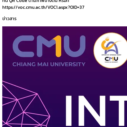
กน QR Code ตามภาพข้างต้น หรือที่
https://voc.cmu.ac.th/VOC1.aspx?OID=37
ข่าวสาร