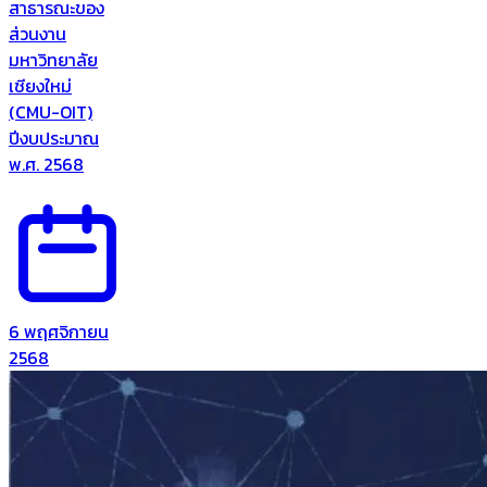
สาธารณะของ
ส่วนงาน
มหาวิทยาลัย
เชียงใหม่
(CMU-OIT)
ปีงบประมาณ
พ.ศ. 2568
6 พฤศจิกายน
2568